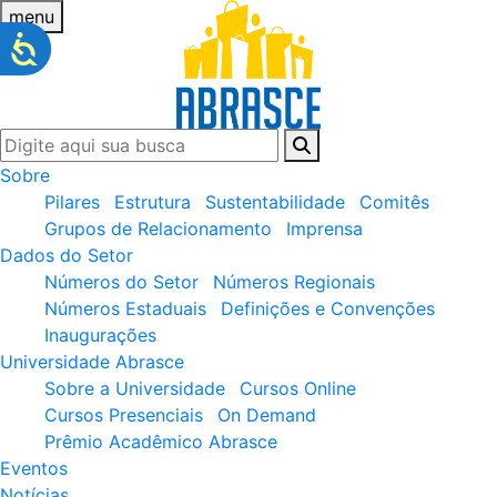
menu
Sobre
Pilares
Estrutura
Sustentabilidade
Comitês
Grupos de Relacionamento
Imprensa
Dados do Setor
Números do Setor
Números Regionais
Números Estaduais
Definições e Convenções
Inaugurações
Universidade Abrasce
Sobre a Universidade
Cursos Online
Cursos Presenciais
On Demand
Prêmio Acadêmico Abrasce
Eventos
Notícias