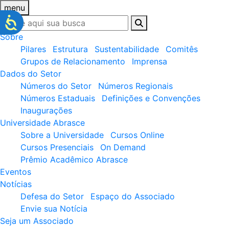
menu
Sobre
Pilares
Estrutura
Sustentabilidade
Comitês
Grupos de Relacionamento
Imprensa
Dados do Setor
Números do Setor
Números Regionais
Números Estaduais
Definições e Convenções
Inaugurações
Universidade Abrasce
Sobre a Universidade
Cursos Online
Cursos Presenciais
On Demand
Prêmio Acadêmico Abrasce
Eventos
Notícias
Defesa do Setor
Espaço do Associado
Envie sua Notícia
Seja um Associado