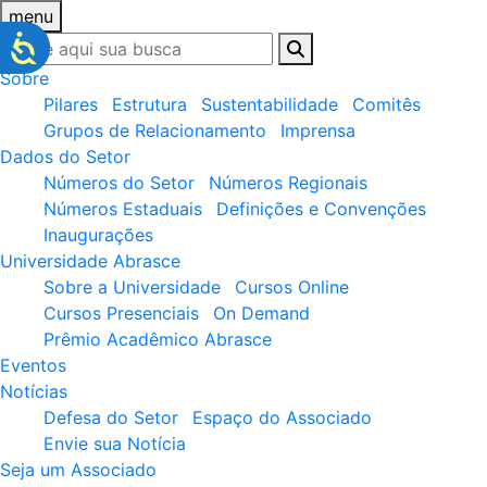
menu
Sobre
Pilares
Estrutura
Sustentabilidade
Comitês
Grupos de Relacionamento
Imprensa
Dados do Setor
Números do Setor
Números Regionais
Números Estaduais
Definições e Convenções
Inaugurações
Universidade Abrasce
Sobre a Universidade
Cursos Online
Cursos Presenciais
On Demand
Prêmio Acadêmico Abrasce
Eventos
Notícias
Defesa do Setor
Espaço do Associado
Envie sua Notícia
Seja um Associado