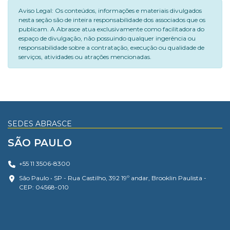
Aviso Legal: Os conteúdos, informações e materiais divulgados
nesta seção são de inteira responsabilidade dos associados que os
publicam. A Abrasce atua exclusivamente como facilitadora do
espaço de divulgação, não possuindo qualquer ingerência ou
responsabilidade sobre a contratação, execução ou qualidade de
serviços, atividades ou atrações mencionadas.
SEDES ABRASCE
SÃO PAULO
+55 11 3506-8300
São Paulo • SP - Rua Castilho, 392 19º andar, Brooklin Paulista -
CEP: 04568-010