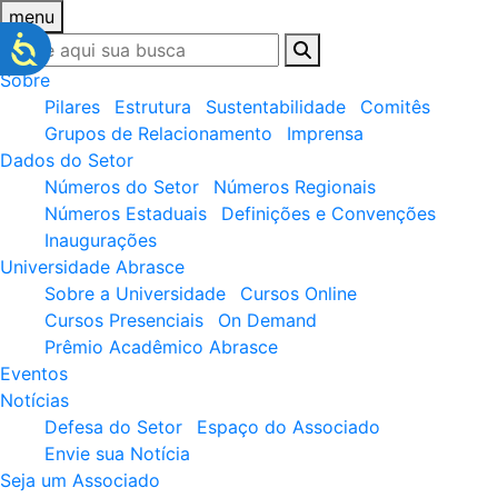
menu
Sobre
Pilares
Estrutura
Sustentabilidade
Comitês
Grupos de Relacionamento
Imprensa
Dados do Setor
Números do Setor
Números Regionais
Números Estaduais
Definições e Convenções
Inaugurações
Universidade Abrasce
Sobre a Universidade
Cursos Online
Cursos Presenciais
On Demand
Prêmio Acadêmico Abrasce
Eventos
Notícias
Defesa do Setor
Espaço do Associado
Envie sua Notícia
Seja um Associado