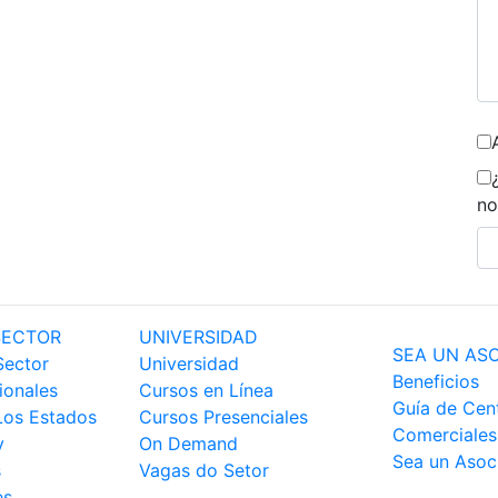
no
SECTOR
UNIVERSIDAD
SEA UN AS
Sector
Universidad
Beneficios
ionales
Cursos en Línea
Guía de Cen
Los Estados
Cursos Presenciales
Comerciales
y
On Demand
Sea un Asoc
s
Vagas do Setor
es