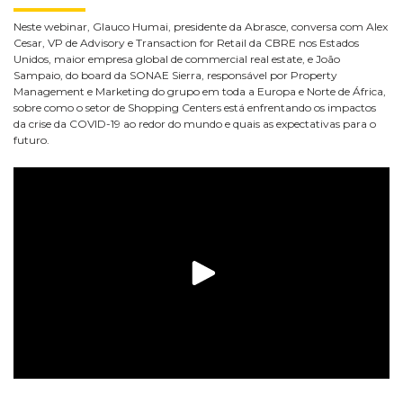
Neste webinar, Glauco Humai, presidente da Abrasce, conversa com Alex
Cesar, VP de Advisory e Transaction for Retail da CBRE nos Estados
Unidos, maior empresa global de commercial real estate, e João
Sampaio, do board da SONAE Sierra, responsável por Property
Management e Marketing do grupo em toda a Europa e Norte de África,
sobre como o setor de Shopping Centers está enfrentando os impactos
da crise da COVID-19 ao redor do mundo e quais as expectativas para o
futuro.