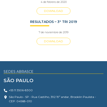
4 de febrero de 2020
DOWNLOAD
RESULTADOS – 3º TRI 2019
7 de noviembre de 2019
DOWNLOAD
SEDES ABRASCE
SÃO PAULO
+55 11 3506-8300
São Paulo • SP - Rua Castilho, 392 19º andar, Brooklin Paulista -
CEP: 04568-010