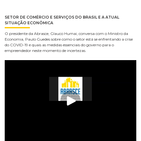
SETOR DE COMÉRCIO E SERVIÇOS DO BRASIL E A ATUAL
SITUAÇÃO ECONÔMICA
O presidente da Abrasce, Glauco Humai, conversa com o Ministro da
Economia, Paulo Guedes sobre como o setor está se enfrentando a crise
do COVID-19 e quais as medidas essenciais do governo para o
empreendedor neste momento de incertezas.