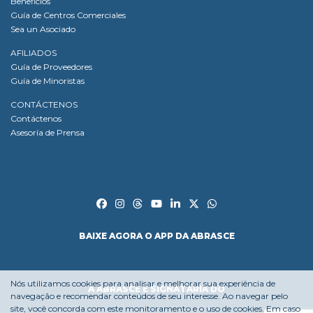
Beneficios
Guía de Centros Comerciales
Sea un Asociado
AFILIADOS
Guía de Proveedores
Guía de Minoristas
CONTÁCTENOS
Contáctenos
Asesoría de Prensa
BAIXE AGORA O APP DA ABRASCE
Nós utilizamos cookies para analisar e melhorar sua experiência de
A ABRASCE É SIGNATÁRIA DO
navegação e recomendar conteúdos de seu interesse. Ao navegar pelo
site, você concorda com este monitoramento e o uso de cookies. Em caso