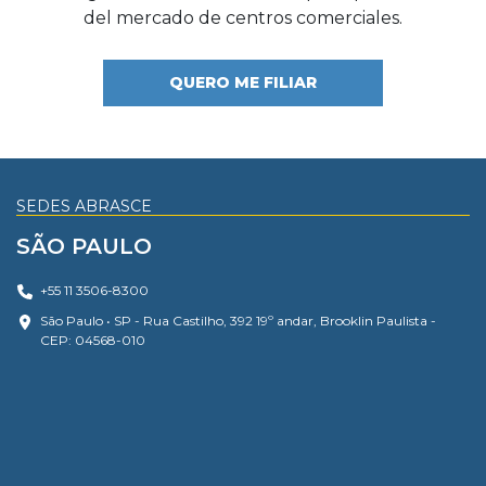
del mercado de centros comerciales.
QUERO ME FILIAR
SEDES ABRASCE
SÃO PAULO
+55 11 3506-8300
São Paulo • SP - Rua Castilho, 392 19º andar, Brooklin Paulista -
CEP: 04568-010