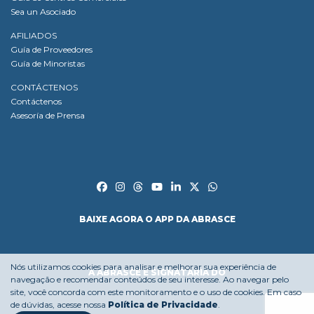
Sea un Asociado
AFILIADOS
Guía de Proveedores
Guía de Minoristas
CONTÁCTENOS
Contáctenos
Asesoría de Prensa
BAIXE AGORA O APP DA ABRASCE
Nós utilizamos cookies para analisar e melhorar sua experiência de
A ABRASCE É SIGNATÁRIA DO
navegação e recomendar conteúdos de seu interesse. Ao navegar pelo
site, você concorda com este monitoramento e o uso de cookies. Em caso
de dúvidas, acesse nossa
Política de Privacidade
.