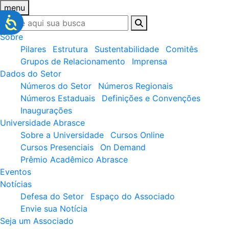
menu
Sobre
Pilares
Estrutura
Sustentabilidade
Comitês
Grupos de Relacionamento
Imprensa
Dados do Setor
Números do Setor
Números Regionais
Números Estaduais
Definições e Convenções
Inaugurações
Universidade Abrasce
Sobre a Universidade
Cursos Online
Cursos Presenciais
On Demand
Prêmio Acadêmico Abrasce
Eventos
Notícias
Defesa do Setor
Espaço do Associado
Envie sua Notícia
Seja um Associado