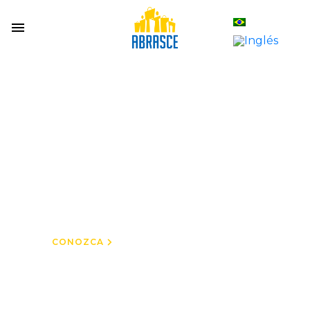
GUÍAS
Aquí encontrará lo
que busca: Guía de
Centros Comerciales,
Guía de Proveedores
y Guía de Minoristas.
CONOZCA