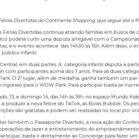
érias Divertidas do Continente Shopping, que segue até o f
 Férias Divertidas continua atraindo famílias em busca de
blico poderá curtir uma disputa amigável com o Campeonato
gratuitas, e o evento acontece das 14h30 às 16h. Além dis
público infantil.
tral, em duas partes. A categoria infantil disputa a parti
6h com participantes acima dos 7 anos. Para as duas categor
. O 2º lugar, além de medalha, ganha também um par de 
m ingresso para o WOW Park. Para participar basta se insc
do, 13, e domingo 14, das 14h às 18h, no espaço Mundo Kids. 
 a produzir a nova febre do TikTok, as Bolas Bubble. Os pe
scrições são gratuitas e podem ser realizadas no local por
itar também o Passaporte Divertido, a nova ação do Conti
As operações de lazer e entretenimento do empreendimen
 participar, basta ir diretamente ao Concierge para fazer um 