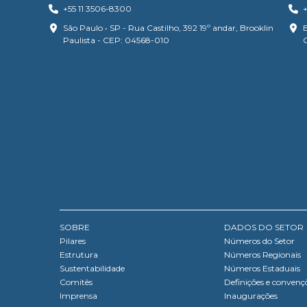
+55 11 3506-8300
+
São Paulo • SP - Rua Castilho, 392 19º andar, Brooklin
B
Paulista - CEP: 04568-010
SOBRE
DADOS DO SETOR
Pilares
Números do Setor
Estrutura
Números Regionais
Sustentabilidade
Números Estaduais
Comitês
Definições e convenç
Imprensa
Inaugurações