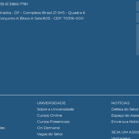
55 61 3686-7781
rasília • DF - Complexo Brasil 21 SHS - Quadra 6
Conjunto A Bloco A Sala 805 - CEP: 70316-000
UNIVERSIDADE
NOTÍCIAS
Sobre a Universidade
Defesa do Setor
Cursos Online
Espaço do Asso
Cursos Presenciais
Envie sua Notíc
ões
On Demand
SEJA UM ASS
Vagas do Setor
Vantagens