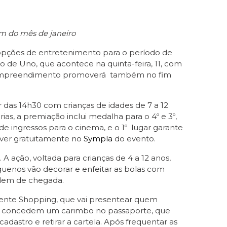
im do mês de janeiro
 opções de entretenimento para o período de
 de Uno, que acontece na quinta-feira, 11, com
so, o empreendimento promoverá também no fim
r das 14h30 com crianças de idades de 7 a 12
ias, a premiação inclui medalha para o 4º e 3º,
ingressos para o cinema, e o 1º lugar garante
rever gratuitamente no
Sympla
do evento.
A ação, voltada para crianças de 4 a 12 anos,
quenos vão decorar e enfeitar as bolas com
 ordem de chegada.
nente Shopping, que vai presentear quem
to concedem um carimbo no passaporte, que
cadastro e retirar a cartela. Após frequentar as