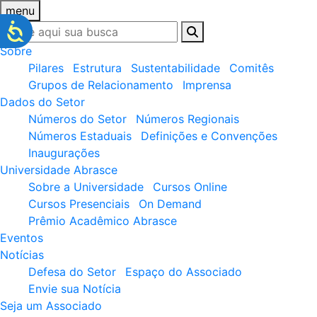
menu
Sobre
Pilares
Estrutura
Sustentabilidade
Comitês
Grupos de Relacionamento
Imprensa
Dados do Setor
Números do Setor
Números Regionais
Números Estaduais
Definições e Convenções
Inaugurações
Universidade Abrasce
Sobre a Universidade
Cursos Online
Cursos Presenciais
On Demand
Prêmio Acadêmico Abrasce
Eventos
Notícias
Defesa do Setor
Espaço do Associado
Envie sua Notícia
Seja um Associado