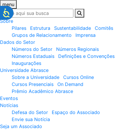
menu
Sobre
Pilares
Estrutura
Sustentabilidade
Comitês
Grupos de Relacionamento
Imprensa
Dados do Setor
Números do Setor
Números Regionais
Números Estaduais
Definições e Convenções
Inaugurações
Universidade Abrasce
Sobre a Universidade
Cursos Online
Cursos Presenciais
On Demand
Prêmio Acadêmico Abrasce
Eventos
Notícias
Defesa do Setor
Espaço do Associado
Envie sua Notícia
Seja um Associado