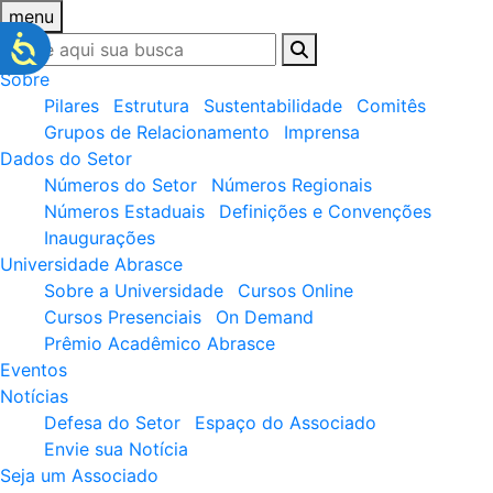
menu
Sobre
Pilares
Estrutura
Sustentabilidade
Comitês
Grupos de Relacionamento
Imprensa
Dados do Setor
Números do Setor
Números Regionais
Números Estaduais
Definições e Convenções
Inaugurações
Universidade Abrasce
Sobre a Universidade
Cursos Online
Cursos Presenciais
On Demand
Prêmio Acadêmico Abrasce
Eventos
Notícias
Defesa do Setor
Espaço do Associado
Envie sua Notícia
Seja um Associado