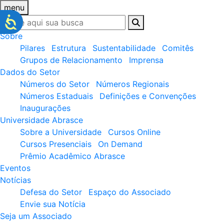
menu
Sobre
Pilares
Estrutura
Sustentabilidade
Comitês
Grupos de Relacionamento
Imprensa
Dados do Setor
Números do Setor
Números Regionais
Números Estaduais
Definições e Convenções
Inaugurações
Universidade Abrasce
Sobre a Universidade
Cursos Online
Cursos Presenciais
On Demand
Prêmio Acadêmico Abrasce
Eventos
Notícias
Defesa do Setor
Espaço do Associado
Envie sua Notícia
Seja um Associado