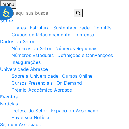
menu
Sobre
Pilares
Estrutura
Sustentabilidade
Comitês
Grupos de Relacionamento
Imprensa
Dados do Setor
Números do Setor
Números Regionais
Números Estaduais
Definições e Convenções
Inaugurações
Universidade Abrasce
Sobre a Universidade
Cursos Online
Cursos Presenciais
On Demand
Prêmio Acadêmico Abrasce
Eventos
Notícias
Defesa do Setor
Espaço do Associado
Envie sua Notícia
Seja um Associado