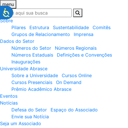
menu
Sobre
Pilares
Estrutura
Sustentabilidade
Comitês
Grupos de Relacionamento
Imprensa
Dados do Setor
Números do Setor
Números Regionais
Números Estaduais
Definições e Convenções
Inaugurações
Universidade Abrasce
Sobre a Universidade
Cursos Online
Cursos Presenciais
On Demand
Prêmio Acadêmico Abrasce
Eventos
Notícias
Defesa do Setor
Espaço do Associado
Envie sua Notícia
Seja um Associado